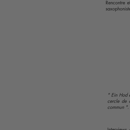
Rencontre e
saxophoniste
" Ein Hod é
cercle de 
commun ".
Interviews