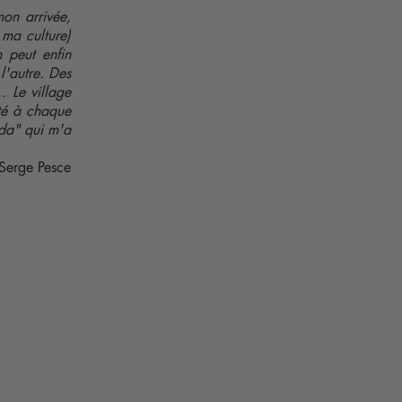
on arrivée,
 ma culture)
n peut enfin
l'autre. Des
. Le village
té à chaque
ada" qui m'a
Serge Pesce