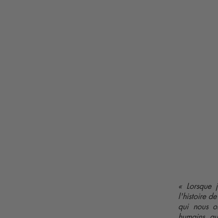
« Lorsque j
l'histoire d
qui nous on
humains, au