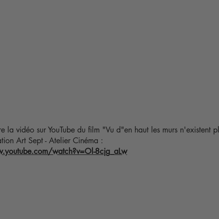
ire la vidéo sur YouTube du film "Vu d"en haut les murs n'existent p
ation Art Sept - Atelier Cinéma :
w.youtube.com/watch?v=Ol-8cjg_aLw