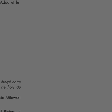
 Adda et le
 élargi notre
 vie hors du
ia Milewski
d Rivière et