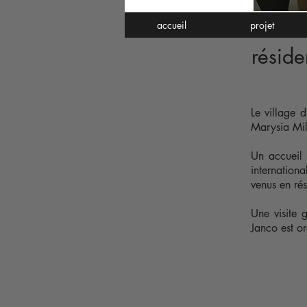
accueil
projet
réside
Le village 
Marysia Mil
Un accueil 
internation
venus en ré
Une visite 
Janco est or