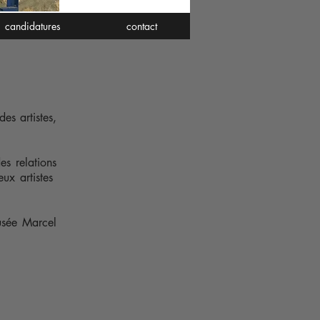
candidatures
contact
es artistes,
es relations
ux artistes
Musée
Marcel