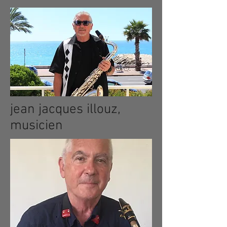
jean jacques illouz,
musicien