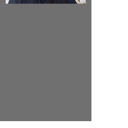
photo © Avraham Eilat
Né dans une famille de musiciens (grand-père
et père) Jean-Jacques Illouz est « tombé dans la
marmite » dès son plus jeune âge.
Après des études au conservatoire de Nice
ponctuées par un prix de saxophone à
l'unanimité et félicitations du jury, un grand
prix de la ville de Nice à l'unanimité et
félicitations, un prix de solfège ainsi qu'un
prix de musique de chambre, il obtient le
certificat d'aptitude à l'enseignement du
saxophone, délivré par le Ministère de la
culture qui lui permet d'enseigner durant de
nombreuses années au Conservatoire national
de région de Nice, puis d'Antibes, ainsi qu'à
Vence.
De nombreuses Master class et concerts sont à
mettre à son actif, tant en France qu'à
l’étranger (Chine, États-Unis, Italie, Angleterre,
Autriche, etc.) en soliste avec piano, ou
accompagné d´un orchestre à cordes ou bien
encore, avec le quatuor de saxophones